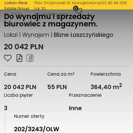
Loxton-Real
Plac Grzybowski 10
biuro@loxton.pl
22 40 44 006
0
Estate Group
lok 35
Sp. Z O.O.
00-104 Warszawa
Do wynajmu i sprzedaży
biurowiec z magazynem.
Lokal | Wynajem |
Blizne Łaszczyńskiego
20 042 PLN
2
Cena
Cena za m
Powierzchnia
2
20 042 PLN
55 PLN
364,40 m
Liczba pięter
Przeznaczenie
3
Inne
Numer oferty
202/3243/OLW