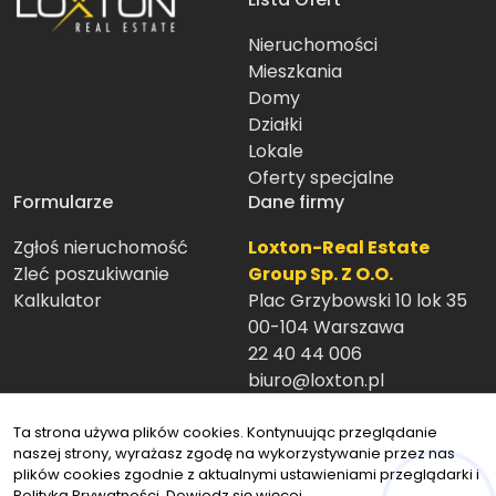
Nieruchomości
Mieszkania
Domy
Działki
Lokale
Oferty specjalne
Formularze
Dane firmy
Zgłoś nieruchomość
Loxton-Real Estate
Zleć poszukiwanie
Group Sp. Z O.O.
Kalkulator
Plac Grzybowski 10 lok 35
00-104 Warszawa
22 40 44 006
biuro@loxton.pl
Znajdziesz nas tu
Ta strona używa plików cookies. Kontynuując przeglądanie
naszej strony, wyrażasz zgodę na wykorzystywanie przez nas
plików cookies zgodnie z aktualnymi ustawieniami przeglądarki i
Polityką Prywatności.
Dowiedz się więcej