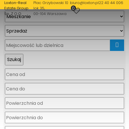
Loxton-Real
Plac Grzybowski 10
biuro@loxton.pl
22 40 44 006
0
Estate Group
lok 35
Sp. Z O.O.
00-104 Warszawa
mapa