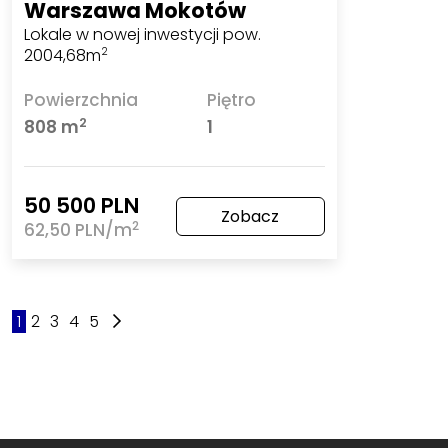
Warszawa Mokotów
Lokale w nowej inwestycji pow.
2004,68m
2
Powierzchnia
Piętro
2
808 m
1
50 500 PLN
Zobacz
2
62,50 PLN/m
1
2
3
4
5