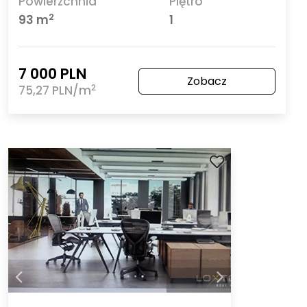
Powierzchnia
Piętro
2
93 m
1
7 000 PLN
Zobacz
2
75,27 PLN/m