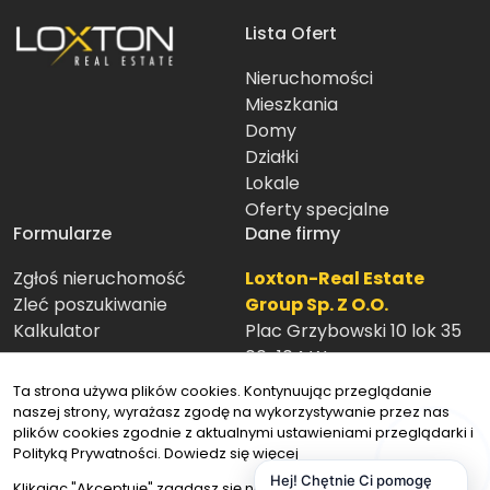
Lista Ofert
Nieruchomości
Mieszkania
Domy
Działki
Lokale
Oferty specjalne
Formularze
Dane firmy
Zgłoś nieruchomość
Loxton-Real Estate
Zleć poszukiwanie
Group Sp. Z O.O.
Kalkulator
Plac Grzybowski 10 lok 35
00-104 Warszawa
22 40 44 006
Ta strona używa plików cookies. Kontynuując przeglądanie
biuro@loxton.pl
naszej strony, wyrażasz zgodę na wykorzystywanie przez nas
Znajdziesz nas tu
plików cookies zgodnie z aktualnymi ustawieniami przeglądarki i
Polityką Prywatności.
Dowiedz się więcej
Hej! Chętnie Ci pomogę
Klikając "Akceptuję" zgadasz się na wykorzystywanie przez nas