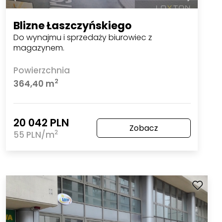
Blizne Łaszczyńskiego
Do wynajmu i sprzedaży biurowiec z
magazynem.
Powierzchnia
2
364,40 m
20 042 PLN
Zobacz
2
55 PLN/m