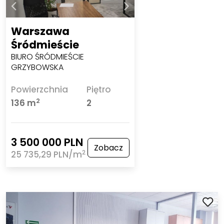
Warszawa
Śródmieście
BIURO ŚRÓDMIEŚCIE
GRZYBOWSKA
Powierzchnia
Piętro
2
136 m
2
3 500 000 PLN
Zobacz
2
25 735,29 PLN/m