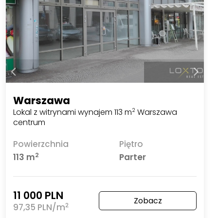
Warszawa
Lokal z witrynami wynajem 113 m
Warszawa
2
centrum
Powierzchnia
Piętro
2
113 m
Parter
11 000 PLN
Zobacz
2
97,35 PLN/m