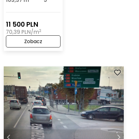
163,37 m
5
11 500 PLN
2
70,39 PLN/m
Zobacz