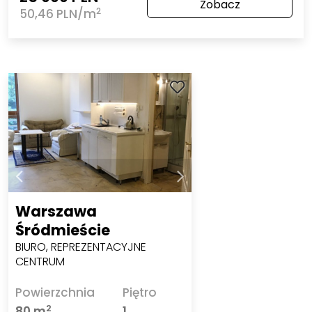
Zobacz
2
50,46 PLN/m
Warszawa
Śródmieście
BIURO, REPREZENTACYJNE
CENTRUM
Powierzchnia
Piętro
2
80 m
1