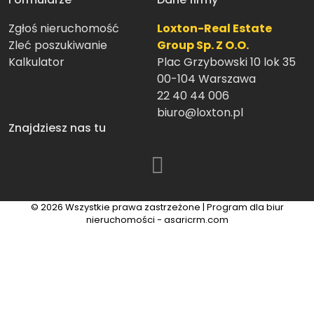
Zgłoś nieruchomość
Loxton-Real Estate
Zleć poszukiwanie
Group Sp. Z O.O.
Kalkulator
Plac Grzybowski 10 lok 35
00-104 Warszawa
22 40 44 006
biuro@loxton.pl
Znajdziesz nas tu
© 2026 Wszystkie prawa zastrzeżone | Program dla biur
nieruchomości -
asaricrm.com