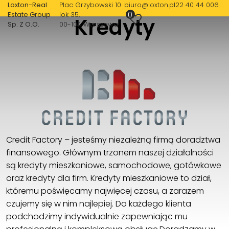
Loxton-Real
Plac Grzybowski 10
biuro@loxton.pl
22 40 44 006
0
Estate Group
lok 35
Kredyty
Sp. Z O.O.
00-104 Warszawa
Loxton-Real Estate Group Sp. Z O.O.
Plac Grzybowski 10 lok 35
00-104 Warszawa
22 40 44 006
biuro@loxton.pl
Credit Factory – jesteśmy niezależną firmą doradztwa
finansowego. Głównym trzonem naszej działalności
są kredyty mieszkaniowe, samochodowe, gotówkowe
oraz kredyty dla firm. Kredyty mieszkaniowe to dział,
któremu poświęcamy najwięcej czasu, a zarazem
czujemy się w nim najlepiej. Do każdego klienta
podchodzimy indywidualnie zapewniając mu