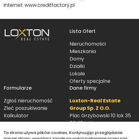
internet:
www.creditfactory.pl
Lista Ofert
Nieruchomości
Mieszkania
Domy
Działki
Lokale
Oferty specjalne
Formularze
Dane firmy
Zgłoś nieruchomość
Loxton-Real Estate
Zleć poszukiwanie
Group Sp. Z O.O.
Kalkulator
Plac Grzybowski 10 lok 35
00-104 Warszawa
22 40 44 006
Ta strona używa plików cookies. Kontynuując przeglądanie
biuro@loxton.pl
naszej strony, wyrażasz zgodę na wykorzystywanie przez nas